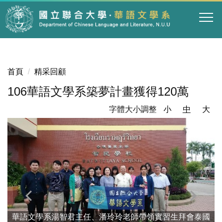
跳
到
主
要
內
容
首頁
精采回顧
區
106華語文學系築夢計畫獲得120萬
字體大小調整
小
中
大
華語文學系湯智君主任、潘玲玲老師帶領實習生拜會泰國