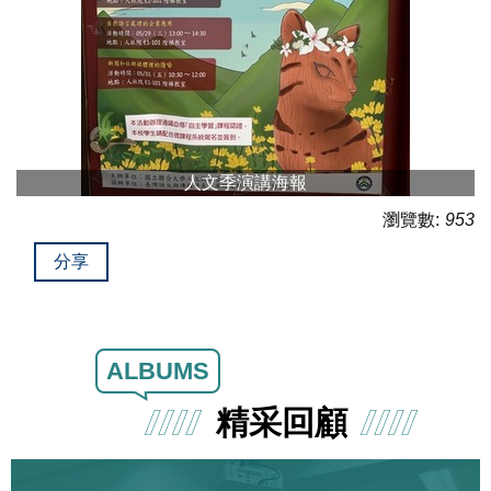
人文季演講海報
瀏覽數:
953
分享
ALBUMS
精采回顧