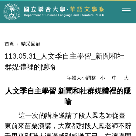
跳
到
主
要
內
容
首頁
精采回顧
區
113.05.31_人文季自主學習_新聞和社
群媒體裡的隱喻
字體大小調整
小
中
大
人文季自主學習 新聞和社群媒體裡的隱
喻
這一次的講座邀請了段人鳳老師從臺
東前來苗栗演講，大家都對段人鳳老師不辭