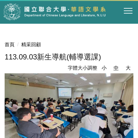
跳
到
主
要
內
容
首頁
精采回顧
區
113.09.03新生導航(輔導選課)
字體大小調整
小
中
大