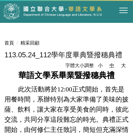
跳
到
主
要
內
容
首頁
精采回顧
區
113.05.24_112學年度畢典暨撥穗典禮
字體大小調整
小
中
大
華語文學系畢業暨撥穗典禮
此次活動將於12:00正式開始，首先是
用餐時間，系辦特別為大家準備了美味的披
薩、飲料，讓大家在享受美食的同時，彼此
交流，共同分享這段難忘的時光。
典禮正式
開始，由何修仁主任致詞，簡短但充滿深情