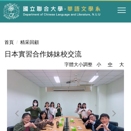
跳
到
主
要
內
容
首頁
精采回顧
區
日本實習合作姊妹校交流
字體大小調整
小
中
大