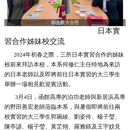
相見歡大合照
日本實
習合作姊妹校交流
2024
年初春之際，三所日本實習合作的姊妹
校前來拜訪本校，本系何修仁主任特地為來訪
的日本老師以及即將前往日本實習的大三學生
舉辦一場相見歡迎賓活動。
3
月4日，函館高專的泊功老師與新居浜高專
的野田善宏老師蒞臨本系，與暑假即將前往兩
校實習的大三學生郭琬綾、劉姿伶、楊子瑩、
陳亭諺、楊子瑩、黃芷翎、羅雅鎂及王宇妏見