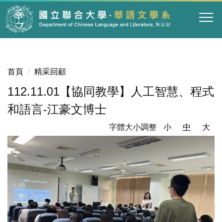
跳
到
主
要
內
容
首頁
精采回顧
區
112.11.01【協同教學】人工智慧、程式
和語言-江豪文博士
字體大小調整
小
中
大