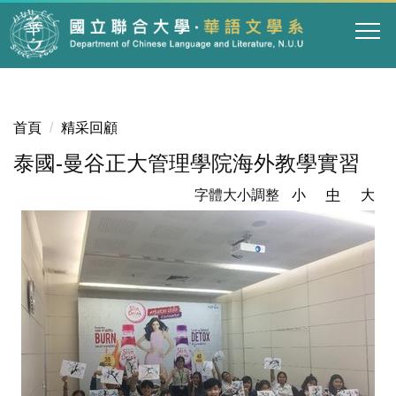
跳
到
主
要
內
容
首頁
精采回顧
區
泰國-曼谷正大管理學院海外教學實習
字體大小調整
小
中
大