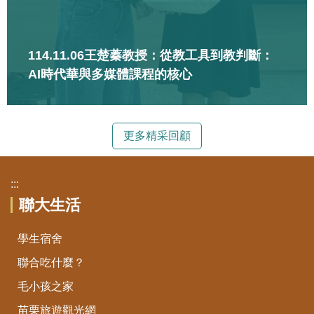
114.11.06王楚蓁教授：從教工具到教判斷：
AI時代華與多媒體課程的核心
更多精采回顧
:::
聯大生活
學生宿舍
聯合吃什麼？
毛小孩之家
苗栗旅遊觀光網