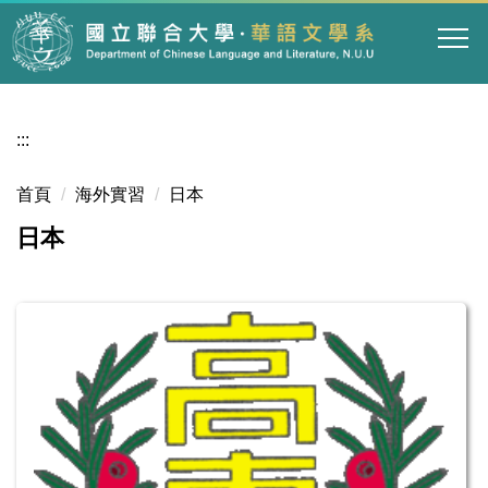
跳
到
主
要
內
:::
容
區
首頁
海外實習
日本
日本