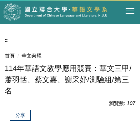
跳
到
主
要
內
:::
容
區
首頁
華文榮耀
114年華語文教學應用競賽：華文三甲/
蕭羽恬、蔡文嘉、謝采妤/測驗組/第三
名
瀏覽數:
107
分享