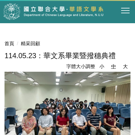
跳
到
主
要
內
容
首頁
精采回顧
區
114.05.23：華文系畢業暨撥穗典禮
字體大小調整
小
中
大