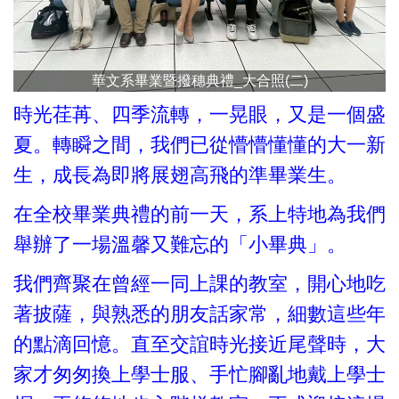
華文系畢業暨撥穗典禮_大合照(二)
時光荏苒、四季流轉，一晃眼，又是一個盛
夏。轉瞬之間，我們已從懵懵懂懂的大一新
生，成長為即將展翅高飛的準畢業生。
在全校畢業典禮的前一天，系上特地為我們
舉辦了一場溫馨又難忘的「小畢典」。
我們齊聚在曾經一同上課的教室，開心地吃
著披薩，與熟悉的朋友話家常，細數這些年
的點滴回憶。直至交誼時光接近尾聲時，大
家才匆匆換上學士服、手忙腳亂地戴上學士