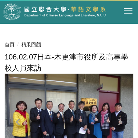
跳
到
主
要
內
容
首頁
精采回顧
區
106.02.07日本-木更津市役所及高專學
校人員來訪