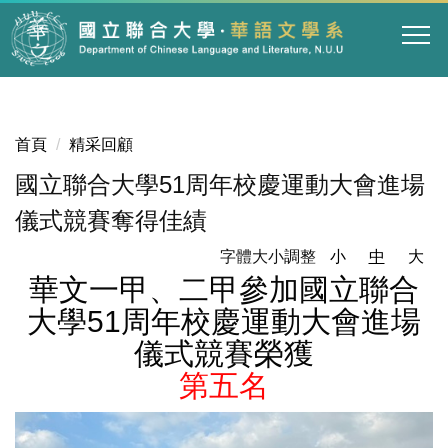
跳
到
主
要
內
容
首頁
精采回顧
區
國立聯合大學51周年校慶運動大會進場
儀式競賽奪得佳績
字體大小調整
小
中
大
華文一甲、二甲參加國立聯合
大學51周年校慶運動大會進場
儀式競賽榮獲
第五名