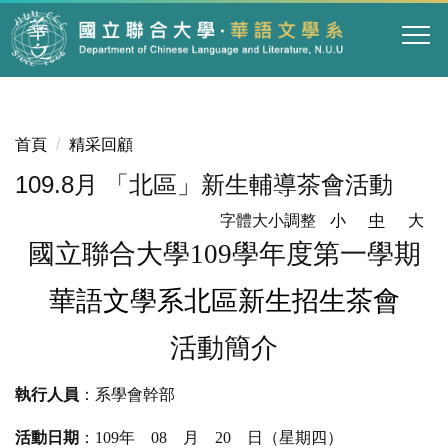
跳
到
主
要
內
容
首頁
精采回顧
區
109.8月 「北區」新生輔導茶會活動
字體大小調整
小
中
大
國立聯合大學
109
學年度第一學期
華語文學系北區新生招生茶會
活動簡介
執行人員
：系學會幹部
活動日期
：
109
年
08
月
20
日（星期四）