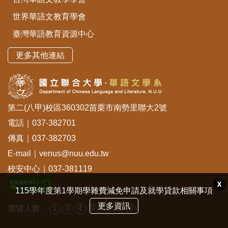
世界華語文教育學會
臺灣華語教育資源中心
更多其他連結
第二(八甲)校區360302苗栗市南勢里聯大2號
電話｜037-382701
傳真｜037-382703
E-mail｜venus@nuu.edu.tw
校安中心｜037-381119
X
115學年度第1學期學雜費減免申請及就學貸款相關事項
更多資訊
瀏覽人數：
1
0
4
9
2
1
8