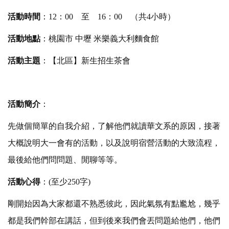
活動時間
：
12
：
00
至
16
：
00
（共
4
小時）
活動地點
：桃園市 中壢 米樂義大利麵食館
活動主題
：【北區】新生招生茶會
活動簡介
：
先做個簡單的自我介紹，了解他們就讀華文系的原因，接著
大概說明大一會有的活動，以及說明宿營活動的大致流程，
最後給他們問問題、閒聊等等。
活動心得
：
(
至少
250
字
)
剛開始因為大家都還不熟悉彼此，因此氣氛有點尷尬，幾乎
都是我們幹部在講話，但到後來我們會丟問題給他們，他們