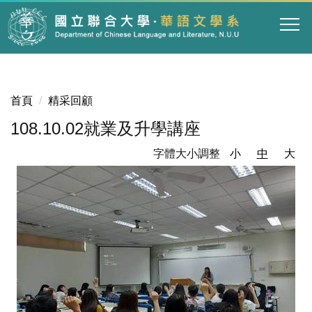
跳
到
主
要
內
容
首頁
精采回顧
區
108.10.02就業及升學講座
字體大小調整
小
中
大