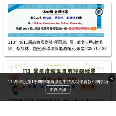
113年第11屆高雄國際發明暨設計展 : 華文三甲/賴泓
維、蔡凱林、趙冠婷/環境與能源類別/銀獎
2025-02-22
X
115學年度第1學期學雜費減免申請及就學貸款相關事項
更多資訊
113學年度新生盃羽球錦標賽 : 華文一甲/林敏/女單/第
一名
2025-02-22