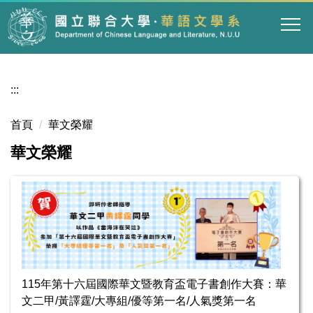
跳
到
主
要
內
:::
容
區
首頁
華文榮耀
華文榮耀
115年第十六屆國際華文暨教育盃電子書創作大賽：華
文二甲/黃譯霆/大專組/優等第一名/人氣獎第一名