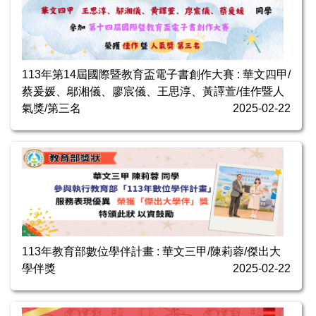
113年第14屆國際暨教育盃電子書創作大賽 : 華文四甲/
蔡爰媛、鄔湘儀、廖宸儀、王思淳、黃譯萱/佳作暨人
氣獎/第三名
2025-02-22
113年教育部數位學伴計畫 : 華文三甲/陳莉蓉/傑出大
學伴獎
2025-02-22